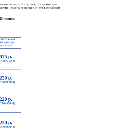
етность через Интернет, доступны два
точки своего лицевого счета в реальном
 Интернет
.
лнительный
нзия для доп.
анизаций)
575 р.
+270+695*4)
220 р.
+270+900*4)
220 р.
+270+900*4)
220 р.
+270+900*4)