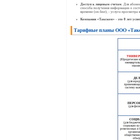
Доступ к лицевым счетам
. Для абоне
способа получения информации о состо
времени (on-line); - услуга просмотра 
Компания «Такском» - это 8 лет усп
Тарифные планы ООО «Так
УНИВЕ
(Юридические и
ежеквартал
оказан
ДЕ
(для юрид
применяющи
систему на
ПЕРСО
(для физ
СОЦИ
(для бюджет
социально ку
религиозных и 
организа
общественн
объе