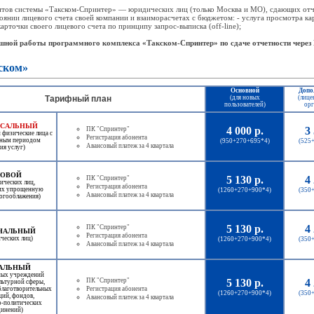
нтов системы «Такском-Спринтер» — юридических лиц (только Москва и МО), сдающих отч
янии лицевого счета своей компании и взаиморасчетах с бюджетом: - услуга просмотра кар
карточки своего лицевого счета по принципу запрос-выписка (off-line);
ешной работы программного комплекса «Такском-Спринтер» по сдаче отчетности через
ском»
Основной
Допо
Тарифный план
(для новых
(лице
пользователей)
орг
РСАЛЬНЫЙ
4 000 р.
3 
ПК "Спринтер"
 физические лица с
Регистрация абонента
ьным периодом
(950+270+695*4)
(525
Авансовый платеж за 4 квартала
ия услуг)
ЛОВОЙ
5 130 р.
4 
ПК "Спринтер"
ических лиц,
Регистрация абонента
х упрощенную
(1260+270+900*4)
(350
Авансовый платеж за 4 квартала
логооблажения)
5 130 р.
4 
ПК "Спринтер"
НАЛЬНЫЙ
Регистрация абонента
ических лиц)
(1260+270+900*4)
(350
Авансовый платеж за 4 квартала
АЛЬНЫЙ
ных учреждений
ПК "Спринтер"
5 130 р.
4 
льтурной сферы,
благотворительных
Регистрация абонента
(1260+270+900*4)
(350
ций, фондов,
Авансовый платеж за 4 квартала
о-политических
динений)