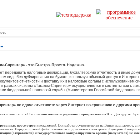
ость
р»
ом-Спринтер» - это Быстро. Просто. Надежно.
ет передавать налоговые декларации, бухгалтерскую отчетность и иные док
нном виде без дублирования на бумаге, используя обычный доступ в Интернет
кументов отчетности и доставку их в налоговые органы с использованием 
в рамках системы «Такском-Спринтер» осуществляется в соответствии с зак
ми Федеральной налоговой службы (Министерства Российской Федерации по 
интер» по сдаче отчетности через Интернет по сравнению с другими пр
ана совместно с «1С» и
полностью интегрирована с программами «1С»
. Для других бух
ированных просмотров и искажений
. Вся работа осуществляется на Вашем компьютере, а н
тчетности. Перед отправкой файл отчетности подписывается электронной цифровой подпис
изации (отправителя) и государственного контролирующего органа (получателя) не име