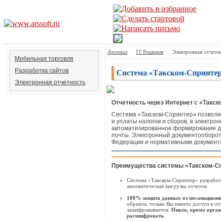
Арсенал
IT Решения
Электронная отчетн
Мобильная торговля
Разработка сайтов
Система «Такском-Спринте
Электронная отчетность
Отчетность через Интернет с «Такск
Система «Такском-Спринтер» позволя
и уплаты налогов и сборов, в электро
автоматизированное формирование до
почты. Электронный документооборот 
Федерации и нормативными документа
Преимущества системы «Такском-Спр
Система «Такском-Спринтер» разработ
автоматическая выгрузка отчетов.
100% защита данных от несанкцион
образом, только Вы имеете доступ к о
зашифровывается.
Никто, кроме орган
расшифровать
.