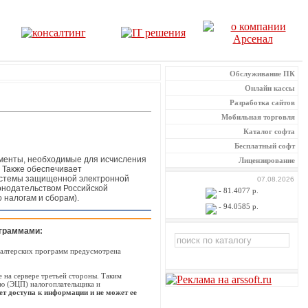
Обслуживание ПК
Онлайн кассы
Разработка сайтов
Мобильная торговля
Каталог софта
Бесплатный софт
ументы, необходимые для исчисления
Лицензирование
. Также обеспечивает
системы защищенной электронной
07.08.2026
онодательством Российской
- 81.4077 р.
налогам и сборам).
- 94.0585 р.
ограммами:
галтерских программ предусмотрена
е на сервере третьей стороны. Таким
ью (ЭЦП) налогоплательщика и
ет доступа к информации и не может ее