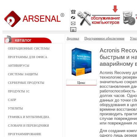
Арсенал
Программное обеспечение
Ути
ОПЕРАЦИОННЫЕ СИСТЕМЫ
Acronis Reco
быстрым и н
ПРОГРАММЫ ДЛЯ ОФИСА
аварийному 
АНТИВИРУСЫ
Acronis Recovery д
СИСТЕМЫ ЗАЩИТЫ
технологию резерв
значительно сократ
Цена:
СЕРВЕРНЫЕ ПРОДУКТЫ
восстановления дан
работоспособность 
ПРОДУКТЫ 1С
долгих часов. Одно
данных до точки сб
САПР
оборудования в це
УТИЛИТЫ
времени восстанов
производить практ
ГРАФИКА И МУЛЬТИМЕДИА
случае повреждени
или повреждения л
СЛОВАРИ И ПЕРЕВОДЧИКИ
Для создания комп
ПРОГРАММИРОВАНИЕ
одного лишь резер