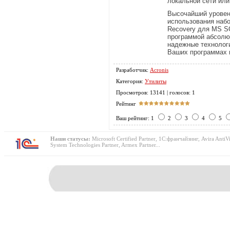
локальной сети или
Высочайший уровень
использования набо
Recovery для MS SQ
программой абсолю
надежные технолог
Ваших программах 
Разработчик:
Acronis
Категория:
Утилиты
Просмотров: 13141 | голосов: 1
Рейтинг
Ваш рейтинг: 1
2
3
4
5
Наши статусы:
Microsoft Certified Partner, 1С:франчайзинг, Avira AntiVi
System Technologies Partner, Armex Partner...