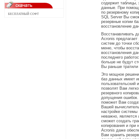
содержит таблицы,
данные. При помощи
по резервному копи
БЕСПЛАТНЫЙ СОФТ
SQL Server Вы смо
резервные копии б
восстановление да
Восстанавливать да
Acronis предлагает
систем до точки сб
меню, чтобы восста
восстановления да
последнего работос
больше не будут ст
Вы раньше тратили
Это мощное решени
баз данных имеет и
пользовательский и
позволят Вам легко
резервного копиро
допущения ошибок. 
поможет Вам созда
Вашей вычислитель
настройке системы
неважно, является 
сможет создать гра
копирования и при 
Acronis даже обесп
Вам хранить резер