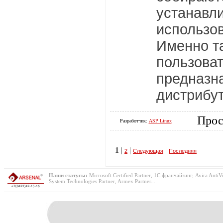
устанавли
использов
Именно т
пользова
предназна
дистрибут
Прос
Разработчик:
ASP Linux
1
|
|
|
2
Следующая
Последняя
Наши статусы:
Microsoft Certified Partner, 1С:франчайзинг, Avira AntiVi
System Technologies Partner, Armex Partner...