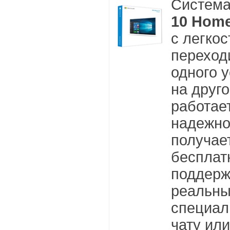
Систем
10 Hom
с легко
переход
одного 
на друго
работае
надежно
получае
бесплат
поддерж
реальн
специал
чату ил