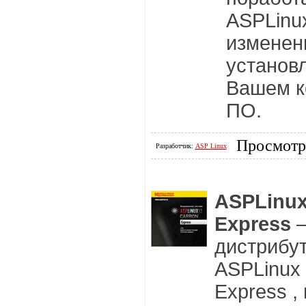
ASPLinu
изменен
установ
Вашем к
ПО.
Просмотр
Разработчик:
ASP Linux
ASPLinux
Express
дистрибу
ASPLinux 
Express ,