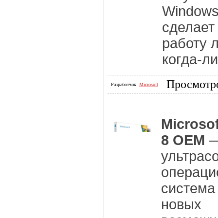
Windows
сделает
работу л
когда-л
Просмотро
Разработчик:
Microsoft
Microso
8 OEM
ультрас
операци
система
новых