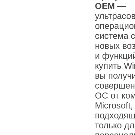
OEM
—
ультрасо
операцио
система 
новых во
и функци
купить Wi
вы получ
совершен
ОС от ко
Microsoft,
подходящ
только дл