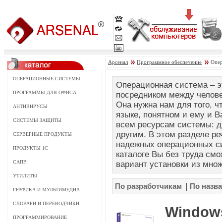
Арсенал
Программное обеспечение
Опер
ОПЕРАЦИОННЫЕ СИСТЕМЫ
Операционная система – э
ПРОГРАММЫ ДЛЯ ОФИСА
посредником между челов
Она нужна нам для того, 
АНТИВИРУСЫ
языке, понятном и ему и В
СИСТЕМЫ ЗАЩИТЫ
всем ресурсам системы: д
другим. В этом разделе р
СЕРВЕРНЫЕ ПРОДУКТЫ
надежных операционных си
ПРОДУКТЫ 1С
каталоге Вы без труда см
САПР
вариант установки из мно
УТИЛИТЫ
|
По разработчикам
По назв
ГРАФИКА И МУЛЬТИМЕДИА
СЛОВАРИ И ПЕРЕВОДЧИКИ
Windows
ПРОГРАММИРОВАНИЕ