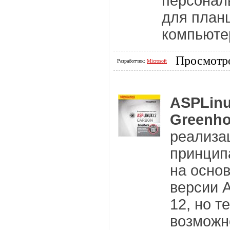
персонал
для план
компьюте
Просмотро
Разработчик:
Microsoft
ASPLinu
Greenho
реализа
принцип
на осно
версии 
12, но т
возможн