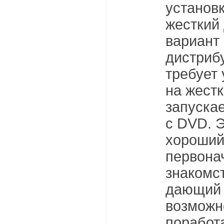
установк
жесткий 
вариант
дистриб
требует 
на жестк
запуска
с DVD. 
хороший
первона
знакомст
дающий
возможн
поработа