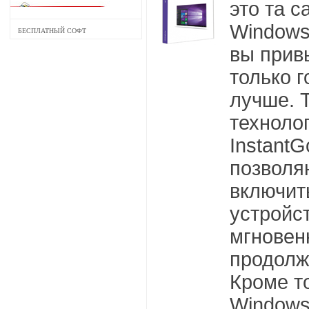
это та с
Windows
БЕСПЛАТНЫЙ СОФТ
вы прив
только г
лучше. 
технолог
InstantG
позволя
включит
устройс
мгновен
продолж
Кроме то
Windows