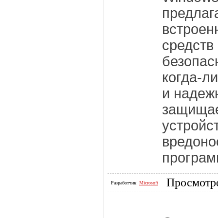
предлаг
встроен
средств
безопас
когда-л
и надеж
защища
устройст
вредоно
програм
Просмотро
Разработчик:
Microsoft