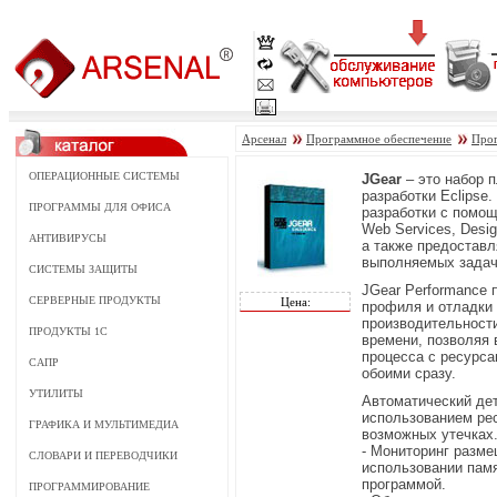
Арсенал
Программное обеспечение
Про
ОПЕРАЦИОННЫЕ СИСТЕМЫ
JGear
– это набор 
разработки Eclipse
ПРОГРАММЫ ДЛЯ ОФИСА
разработки с помо
Web Services, Desi
АНТИВИРУСЫ
а также предостав
выполняемых задач
СИСТЕМЫ ЗАЩИТЫ
JGear Performance 
СЕРВЕРНЫЕ ПРОДУКТЫ
Цена:
профиля и отладки 
производительност
ПРОДУКТЫ 1С
времени, позволяя 
процесса с ресурса
САПР
обоими сразу.
УТИЛИТЫ
Автоматический дет
использованием ре
ГРАФИКА И МУЛЬТИМЕДИА
возможных утечках
- Мониторинг разме
СЛОВАРИ И ПЕРЕВОДЧИКИ
использовании пам
программой.
ПРОГРАММИРОВАНИЕ