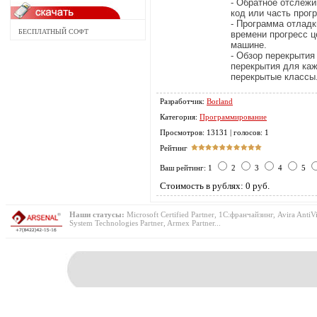
- Обратное отслеж
код или часть прог
- Программа отлад
БЕСПЛАТНЫЙ СОФТ
времени прогресс 
машине.
- Обзор перекрытия
перекрытия для ка
перекрытые классы
Разработчик:
Borland
Категория:
Программирование
Просмотров: 13131 | голосов: 1
Рейтинг
Ваш рейтинг: 1
2
3
4
5
Стоимость в рублях: 0 руб.
Наши статусы:
Microsoft Certified Partner, 1С:франчайзинг, Avira AntiVi
System Technologies Partner, Armex Partner...