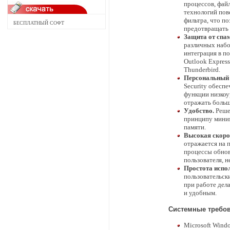
процессов, фай
технологий пов
фильтра, что по
БЕСПЛАТНЫЙ СОФТ
предотвращать
Защита от спа
различных набо
интеграция в п
Outlook Express
Thunderbird.
Персональный 
Security обесп
функции низкоу
отражать больш
Удобство.
Реше
принципу миним
памяти.
Высокая скоро
отражается на 
процессы обнов
пользователя, н
Простота испо
пользовательск
при работе дел
и удобным.
Системные требо
Microsoft Windo