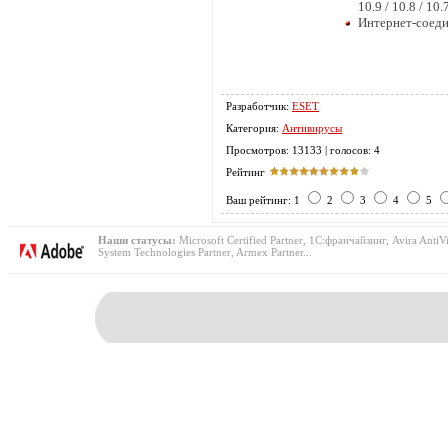
10.9 / 10.8 / 10
Интернет-соед
Разработчик:
ESET
Категория:
Антивирусы
Просмотров: 13133 | голосов: 4
Рейтинг
Ваш рейтинг: 1
2
3
4
5
Наши статусы:
Microsoft Certified Partner, 1С:франчайзинг, Avira AntiVi
System Technologies Partner, Armex Partner...