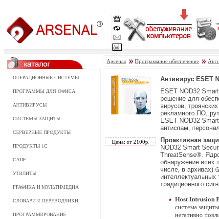
Арсенал
Программное обеспечение
Ант
ОПЕРАЦИОННЫЕ СИСТЕМЫ
Антивирус ESET NO
ESET NOD32 Smart 
ПРОГРАММЫ ДЛЯ ОФИСА
решение для обесп
АНТИВИРУСЫ
вирусов, троянских
рекламного ПО, рут
СИСТЕМЫ ЗАЩИТЫ
ESET NOD32 Smart S
антиспам, персона
СЕРВЕРНЫЕ ПРОДУКТЫ
Проактивная защи
Цена: от 2100р.
ПРОДУКТЫ 1С
NOD32 Smart Securi
ThreatSense®. Ядр
САПР
обнаружение всех т
числе, в архивах)
УТИЛИТЫ
интеллектуальных 
традиционного сигн
ГРАФИКА И МУЛЬТИМЕДИА
Host Intrusion 
СЛОВАРИ И ПЕРЕВОДЧИКИ
система защиты
негативно повл
ПРОГРАММИРОВАНИЕ