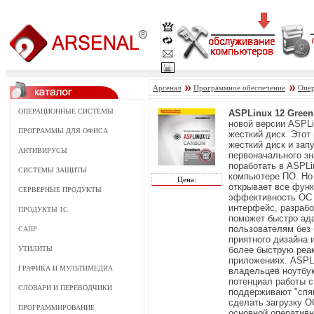
Арсенал
Программное обеспечение
Опер
ОПЕРАЦИОННЫЕ СИСТЕМЫ
ASPLinux 12 Green
новой версии ASPLi
ПРОГРАММЫ ДЛЯ ОФИСА
жесткий диск. Этот
жесткий диск и зап
АНТИВИРУСЫ
первоначального зн
поработать в ASPLi
СИСТЕМЫ ЗАЩИТЫ
компьютере ПО. Но 
Цена:
открывает все фун
СЕРВЕРНЫЕ ПРОДУКТЫ
эффективность ОС 
интерфейс, разрабо
ПРОДУКТЫ 1С
поможет быстро ада
пользователям без 
САПР
приятного дизайна 
УТИЛИТЫ
более быструю реак
приложениях. ASPLi
ГРАФИКА И МУЛЬТИМЕДИА
владельцев ноутбук
потенциал работы с
СЛОВАРИ И ПЕРЕВОДЧИКИ
поддерживают "спящ
сделать загрузку О
ПРОГРАММИРОВАНИЕ
основной оперативн