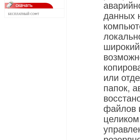
аварийн
данных 
БЕСПЛАТНЫЙ СОФТ
компьют
локальн
широкий 
возможн
копиров
или отд
папок, 
восстан
файлов 
целиком
управле
резервн