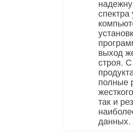
надежну
спектра 
компьют
установ
програм
выход же
строя. 
продукта
полные 
жестког
так и ре
наиболе
данных.