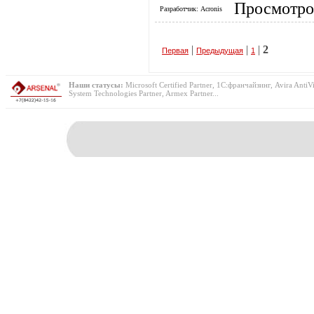
Просмотро
Разработчик: Acronis
|
|
|
2
Первая
Предыдущая
1
Наши статусы:
Microsoft Certified Partner, 1С:франчайзинг, Avira AntiVi
System Technologies Partner, Armex Partner...