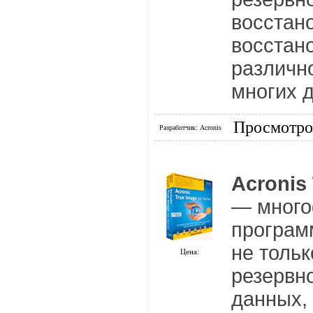
восстан
восстан
различн
многих д
Просмотро
Разработчик: Acronis
Acronis
— много
програм
не толь
Цена:
резервн
данных, 